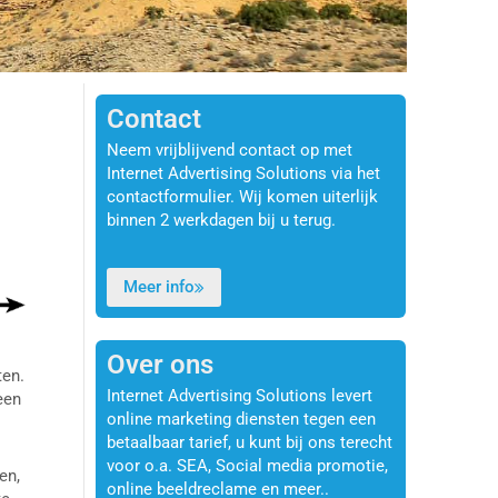
Contact
Neem vrijblijvend contact op met
Internet Advertising Solutions via het
contactformulier. Wij komen uiterlijk
binnen 2 werkdagen bij u terug.
Meer info
Over ons
ten.
Internet Advertising Solutions levert
een
online marketing diensten tegen een
betaalbaar tarief, u kunt bij ons terecht
voor o.a. SEA, Social media promotie,
en,
online beeldreclame en meer..