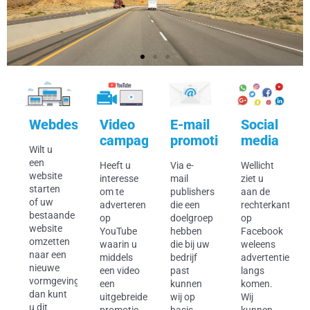
achine
Webdesign
Video
E-mail
Social
eren
campagnes
promotie
media
Wilt u
een
Heeft u
Via e-
Wellicht
website
interesse
mail
ziet u
starten
om te
publishers
aan de
n
of uw
adverteren
die een
rechterkant
bestaande
op
doelgroep
op
website
YouTube
hebben
Facebook
omzetten
waarin u
die bij uw
weleens
naar een
middels
bedrijf
advertenties
ratio
nieuwe
een video
past
langs
vormgeving
een
kunnen
komen.
agina’s
dan kunt
uitgebreide
wij op
Wij
u dit
promotie
basis
kunnen