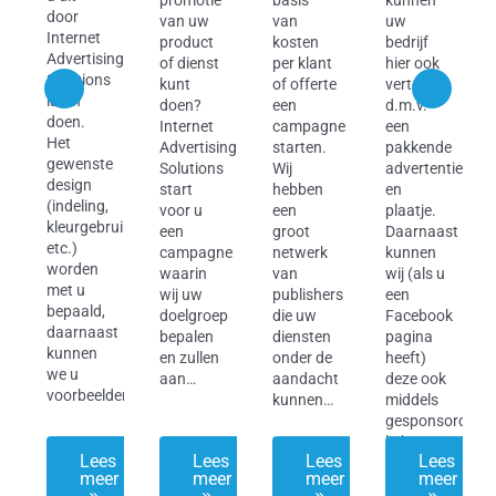
door
van uw
van
uw
Internet
product
kosten
bedrijf
Advertising
of dienst
per klant
hier ook
Solutions
kunt
of offerte
vertonen,
laten
doen?
een
d.m.v.
kste
doen.
Internet
campagne
een
Het
Advertising
starten.
pakkende
nce
gewenste
Solutions
Wij
advertentie
design
start
hebben
en
(indeling,
voor u
een
plaatje.
kleurgebruik
een
groot
Daarnaast
etc.)
campagne
netwerk
kunnen
worden
waarin
van
wij (als u
met u
wij uw
publishers
een
bepaald,
doelgroep
die uw
Facebook
p
daarnaast
bepalen
diensten
pagina
kunnen
en zullen
onder de
heeft)
we u
aan…
aandacht
deze ook
voorbeelden…
kunnen…
middels
gesponsorde
links…
s
Lees
Lees
Lees
Lees
r
meer
meer
meer
meer